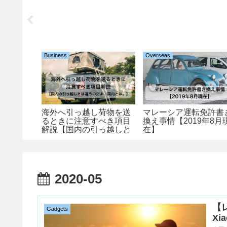
Business
Overseas
採用のメ
海外へ引っ越し荷物を送
マレーシア運転免許書
ット解説
るときに注意すべき項目
換え事情【2019年8月
日系企業
解説【国内の引っ越しと
在】
ノマドに
は違うのだよ、国内と
は。】
2020-05
【
Gadgets
Xi