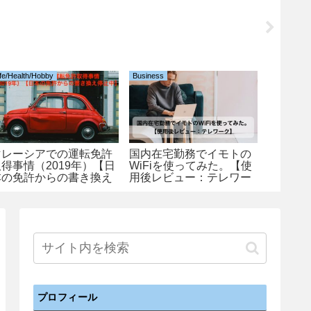
ife/Health/Hobby
Business
Programmi
マレーシアでの運転免許
国内在宅勤務でイモトの
Jupyte
得事情（2019年）【日
WiFiを使ってみた。【使
的なシ
本の免許からの書き換え
用後レビュー：テレワー
介する
停止中】
ク】
に大幅
プロフィール