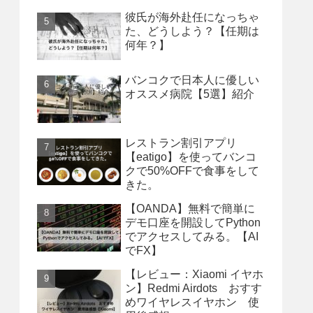
彼氏が海外赴任になっちゃ
た、どうしよう？【任期は
何年？】
バンコクで日本人に優しい
オススメ病院【5選】紹介
レストラン割引アプリ
【eatigo】を使ってバンコ
クで50%OFFで食事をして
きた。
【OANDA】無料で簡単に
デモ口座を開設してPython
でアクセスしてみる。【AI
でFX】
【レビュー：Xiaomi イヤホ
ン】Redmi Airdots おすす
めワイヤレスイヤホン 使