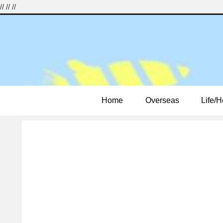
//
//
//
Home
Overseas
Life/H