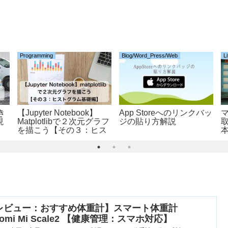
Programming
Blog/Word_Press/Web
L
き
【Jupyter Notebook】
App Storeへのリンクバッ
現
Matplotlibで２次元グラフ
ジの貼り方解説
取
を描こう【その３：ヒス
トグラム基礎編】
レビュー：おすすめ体重計】スマート体重計
aomi Mi Scale2 【健康管理：スマホ対応】