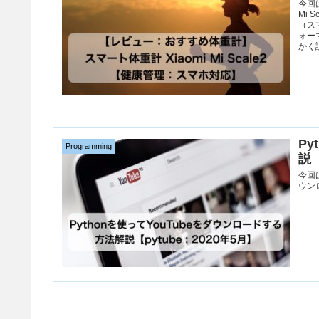
今回
Mi
（ス
ォー
かく
P
Programming
説【
今回
ウン