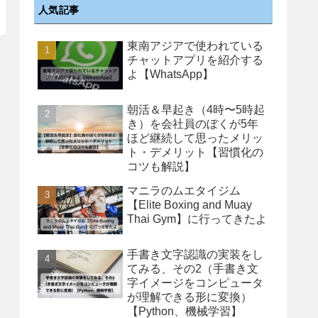
人気記事
東南アジアで使われている
チャットアプリを紹介する
よ【WhatsApp】
朝活＆早起き（4時〜5時起
き）を会社員のぼくが5年
ほど継続して思ったメリッ
ト・デメリット【習慣化の
コツも解説】
マニラのムエタイジム
【Elite Boxing and Muay
Thai Gym】に行ってきたよ
手書き文字認識の実装をし
てみる、その2（手書き文
字イメージをコンピュータ
が理解できる形に変換）
【Python、機械学習】