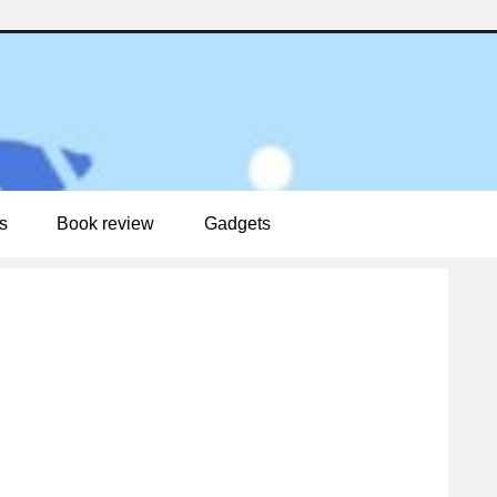
s
Book review
Gadgets