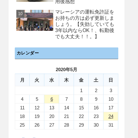
用後感想
マレーシアの運転免許証を
お持ちの方は必ず更新しま
しょう。【失効していても
3年以内ならOK！、転勤後
でも大丈夫！！。】
カレンダー
2020年5月
月
火
水
木
金
土
日
1
2
3
4
5
6
7
8
9
10
11
12
13
14
15
16
17
18
19
20
21
22
23
24
25
26
27
28
29
30
31