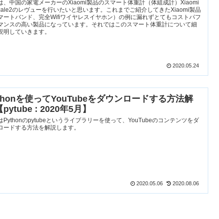
は、中国の家電メーカーのXiaomi製品のスマート体重計（体組成計）Xiaomi
 Scale2のレヴューを行いたいと思います。これまでご紹介してきたXiaomi製品
マートバンド、完全Wifiワイヤレスイヤホン）の例に漏れずとてもコストパフ
マンスの高い製品になっています。それではこのスマート体重計について細
説明していきます。
2020.05.24
ythonを使ってYouTubeをダウンロードする方法解
pytube : 2020年5月】
はPythonのpytubeというライブラリーを使って、YouTubeのコンテンツをダ
ロードする方法を解説します。
2020.05.06
2020.08.06