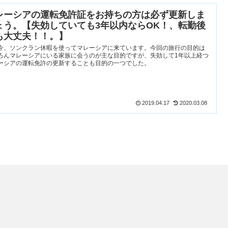
レーシアの運転免許証をお持ちの方は必ず更新しま
ょう。【失効していても3年以内ならOK！、転勤後
も大丈夫！！。】
今、ソンクラン休暇を使ってマレーシアに来ています。今回の旅行の目的は
ろんマレーシアにいる家族に会うのが主な目的ですが、失効して1年以上経つ
ーシアの運転免許の更新することも目的の一つでした。
2019.04.17
2020.03.08