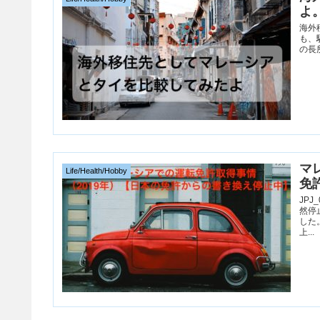
よ
海外
も、
の長
マ
Life/Health/Hobby
免
JP
然停
した
上...