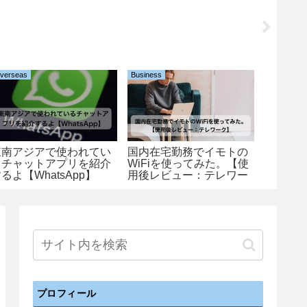
verseas
Business
Overseas
東南アジアで使われてい
国内在宅勤務でイモトの
マニラ
るチャットアプリを紹介
WiFiを使ってみた。【使
ム、レ
るよ【WhatsApp】
用後レビュー：テレワー
【BGC
ク】
プロフィール