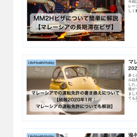
今回
レー
しく
マ
Life/Health/Hobby
2
多く
ル以
した
発が
まし
ても
ない
海
Life/Health/Hobby