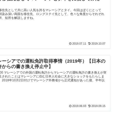
。
移住先として共に高い人気を誇るマレーシアとタイ。今回はぼくにとって
馴染み深い両国を移住先、ロングステイ先として、色々な角度からそれぞれ
所、短所を解説しますね。
2019.07.11
2019.10.07
レーシアでの運転免許取得事情（2019年）【日本の
許からの書き換え停止中】
J_00 マレーシアでの外国の運転免許からマレーシアの運転免許の書き換えが突
止されたことはマレーシアに住む日本人社会に大きなショックをもたらしま
。2018年10月2日付けでマレーシア外務省から正式通知があった後、半年以
2019.06.03
2019.09.15