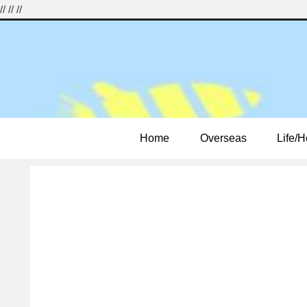
//
//
//
Home
Overseas
Life/H