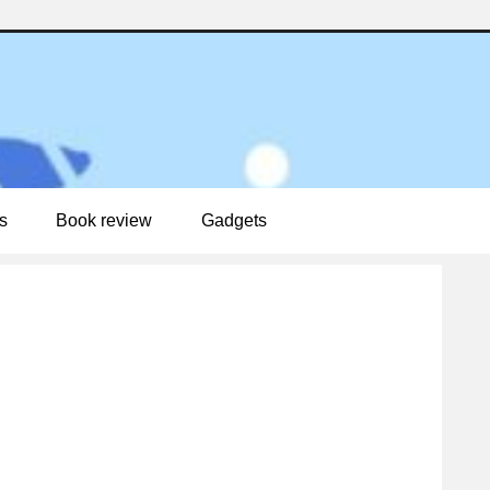
s
Book review
Gadgets