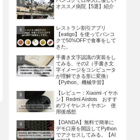
バンコクで日本人に優しい
オススメ病院【5選】紹介
レストラン割引アプリ
【eatigo】を使ってバンコ
クで50%OFFで食事をして
きた。
手書き文字認識の実装をし
てみる、その2（手書き文
字イメージをコンピュータ
が理解できる形に変換）
【Python、機械学習】
【レビュー：Xiaomi イヤホ
ン】Redmi Airdots おすす
めワイヤレスイヤホン 使
用後感想
【OANDA】無料で簡単に
デモ口座を開設してPython
でアクセスしてみる。【AI