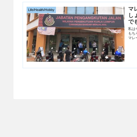
マ
Life/Health/Hobby
し
で
私は
もち
マレ