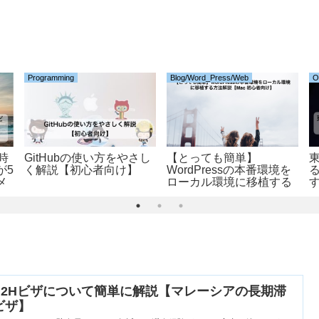
Programming
Blog/Word_Press/Web
O
時
GitHubの使い方をやさし
【とっても簡単】
が5
く解説【初心者向け】
WordPressの本番環境を
メ
ローカル環境に移植する
す
習
方法解説【Mac 初心者向
け】
M2Hビザについて簡単に解説【マレーシアの長期滞
ビザ】