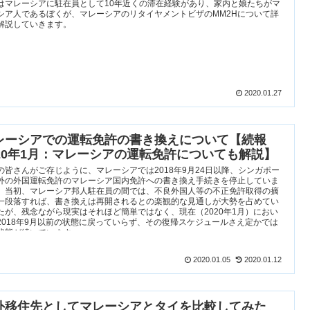
はマレーシアに駐在員として10年近くの滞在経験があり、家内と娘たちがマ
シア人であるぼくが、マレーシアのリタイヤメントビザのMM2Hについて詳
解説していきます。
2020.01.27
レーシアでの運転免許の書き換えについて【続報
020年1月：マレーシアの運転免許についても解説】
の皆さんがご存じように、マレーシアでは2018年9月24日以降、シンガポー
外の外国運転免許のマレーシア国内免許への書き換え手続きを停止していま
。当初、マレーシア邦人駐在員の間では、不良外国人等の不正免許取得の摘
一段落すれば、書き換えは再開されるとの楽観的な見通しが大勢を占めてい
たが、残念ながら現実はそれほど簡単ではなく、現在（2020年1月）におい
2018年9月以前の状態に戻っていらず、その復帰スケジュールさえ定かでは
状態が続いています。
2020.01.05
2020.01.12
外移住先としてマレーシアとタイを比較してみた