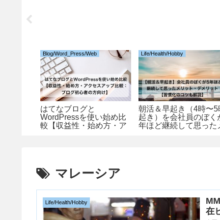
Blog/Word_Press/Web
Life/Health/Hobby
のリンクバッ
はてなブログと
朝活＆早起き（4時〜5
WordPressを使い始め比
起き）を会社員のぼく
較【収益性・始め方・ア
年ほど継続して思った
クセスアップ比較：ブロ
リット・デメリット【
グ初心者の方向け】
慣化のコツも解説】
マレーシア
M
Life/Health/Hobby
在