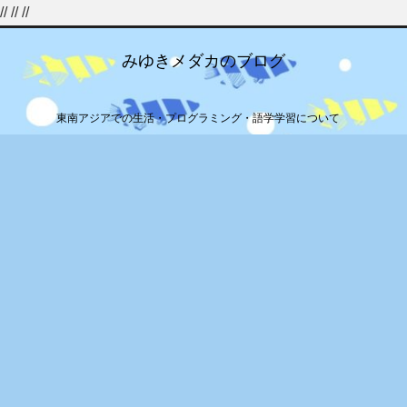
//
//
//
みゆきメダカのブログ
東南アジアでの生活・プログラミング・語学学習について