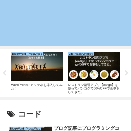
Blog/Word_Press/Web
Life/Health/Hobby
Pro
使い始
WordPressにカッテネを導入してみ
レストラン割引アプリ【eatigo】を
【O
セス
た！
使ってバンコクで50%OFFで食事を
を開
向
してきた。
る。
コード
ブログ記事にプログラミングコ
Blog/Word_Press/Web