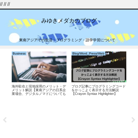
//
//
//
みゆきメダカのブログ
東南アジアでの生活・プログラミング・語学学習について
Business
Blog/Word_Press/Web
Blo
に隠
海外駐在と現地採用のメリット・デ
ブログ記事にプログラミングコード
Wo
する
メリット解説【東南アジアの日系企
をかっこよく表示する方法解説
法解
業場合、デジタルノマドについても
【Crayon Syntax Highlighter】
考察】