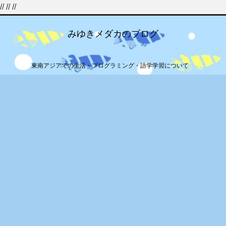
//
//
//
みゆきメダカのブログ
東南アジアでの生活・プログラミング・語学学習について