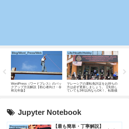
Blog/Word_Press/Web
Life/Health/Hobby
Lif
情
WordPress（ワードプレス）のバッ
マレーシアの運転免許証をお持ちの
【カ
の書き
クアップ方法解説【初心者向け・令
方は必ず更新しましょう。【失効し
今、
和元年版】
ていても3年以内ならOK！、転勤後
ムエ
でも大丈夫！！。】
Jupyter Notebook
【最も簡単・丁寧解説】
Programming