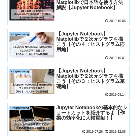
Matplotlibで日本語を使う方法
解説【Jupyter Notebook】
2019.10.06
【Jupyter Notebook】
Programming
Matplotlibで２次元グラフを描
こう【その４：ヒストグラム応
用編】
2019.10.01
【Jupyter Notebook】
Programming
Matplotlibで２次元グラフを描
こう【その３：ヒストグラム基
礎編】
2019.09.14
Jupyter Notebookの基本的なシ
Programming
ョートカットを紹介するよ【作
業の効率化に大幅貢献！】
2019.07.26
2019.12.08