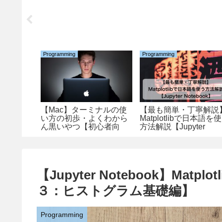
Programming
Programming
ついて
【Mac】ターミナルの使
【最も簡単・丁寧解説
る基本事
い方の初歩・よくわから
Matplotlibで日本語を
ん黒いやつ【初心者向
方法解説【Jupyter
け】
Notebook】
【Jupyter Notebook】Ma
３：ヒストグラム基礎編】
Programming