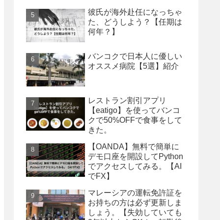
彼氏が海外赴任になっちゃ
た、どうしよう？【任期は
何年？】
バンコクで日本人に優しい
オススメ病院【5選】紹介
レストラン割引アプリ
【eatigo】を使ってバンコ
クで50%OFFで食事をして
きた。
【OANDA】無料で簡単に
デモ口座を開設してPython
でアクセスしてみる。【AI
でFX】
マレーシアの運転免許証を
お持ちの方は必ず更新しま
しょう。【失効していても