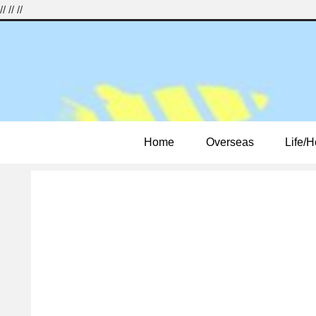
//
//
//
Home
Overseas
Life/H