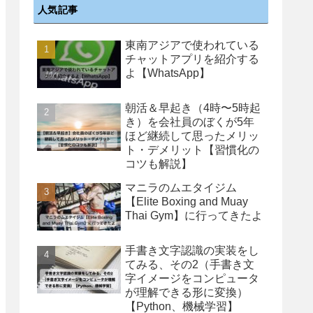
人気記事
東南アジアで使われている
チャットアプリを紹介する
よ【WhatsApp】
朝活＆早起き（4時〜5時起
き）を会社員のぼくが5年
ほど継続して思ったメリッ
ト・デメリット【習慣化の
コツも解説】
マニラのムエタイジム
【Elite Boxing and Muay
Thai Gym】に行ってきたよ
手書き文字認識の実装をし
てみる、その2（手書き文
字イメージをコンピュータ
が理解できる形に変換）
【Python、機械学習】