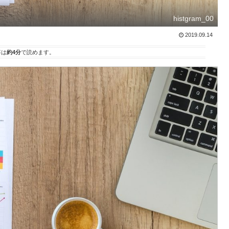
histgram_00
2019.09.14
事は
約4分
で読めます。