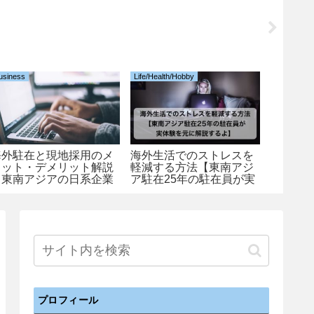
usiness
Life/Health/Hobby
Programmi
海外駐在と現地採用のメ
海外生活でのストレスを
【Jupyte
リット・デメリット解説
軽減する方法【東南アジ
Matpl
【東南アジアの日系企業
ア駐在25年の駐在員が実
を描こ
場合、デジタルノマドに
体験を元に解説するよ】
トグラ
ついても考察】
プロフィール