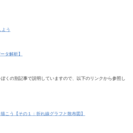
しよう
習・データ解析】
の基礎をぼくの別記事で説明していますので、以下のリンクから参照し
で２次元グラフを描こう【その１：折れ線グラフと散布図】