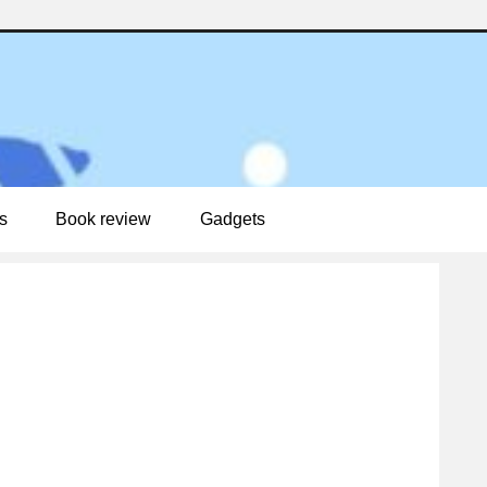
s
Book review
Gadgets