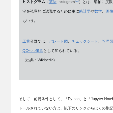
[1]
ヒストグラム
（
英語
:
histogram
）とは、縦軸に度数
況を視覚的に認識するために主に
統計学
や
数学
、
画
もいう。
工業
分野では、
パレート図
、
チェックシート
、
管理
QC七つ道具
として知られている。
（出典：Wikipedia)
そして、前提条件として、「Python」と「Jupyter 
トールされていない方は、以下のリンクからぼくの別