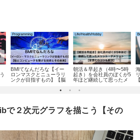
Programming
Life/Health/Hobby
B
】
BMIてなんだろな【イー
朝活＆早起き（4時〜5時
使う
ロンマスクとニューラリ
起き）を会社員のぼくが5
ンクが目指すもの】【脳
年ほど継続して思ったメ
とコンピュータを繋げる
リット・デメリット【習
技術とその未来】
慣化のコツも解説】
tplotlibで２次元グラフを描こう【その