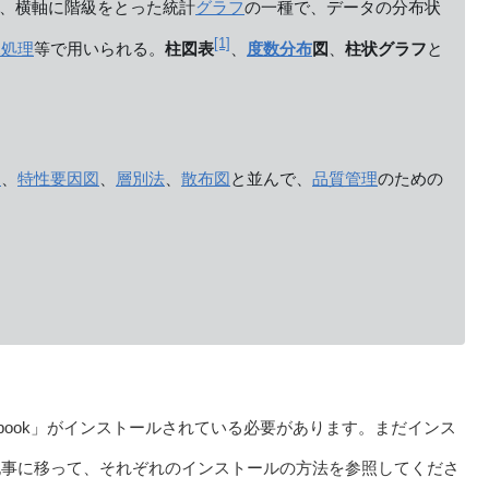
、横軸に階級をとった統計
グラフ
の一種で、データの分布状
[1]
像処理
等で用いられる。
柱図表
、
度数分布
図
、
柱状グラフ
と
図
、
特性要因図
、
層別法
、
散布図
と並んで、
品質管理
のための
Notebook」がインストールされている必要があります。まだインス
記事に移って、それぞれのインストールの方法を参照してくださ