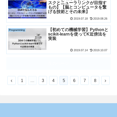
スクとニューラリンクが目指す
もの】【脳とコンピュータを繋
げる技術とその未来】
2019.07.18
2019.08.26
【初めての機械学習】Pythonと
Programming
scikit-learnを使ってK近傍法を
実装
2019.07.14
2019.10.07
次のページ
1
…
3
4
5
6
7
8