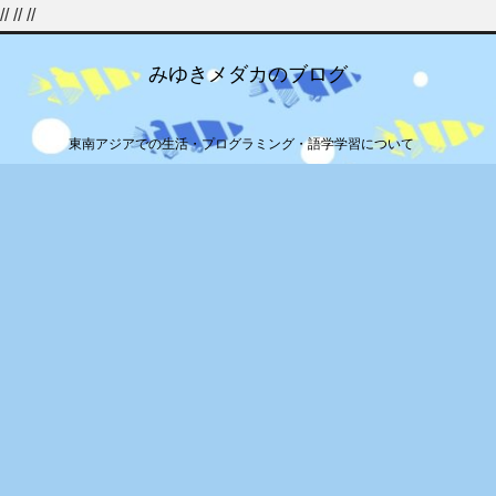
//
//
//
みゆきメダカのブログ
東南アジアでの生活・プログラミング・語学学習について