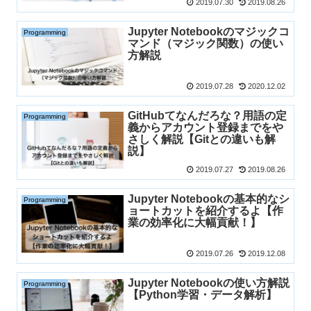
2019.07.30
2019.08.26
Jupyter Notebookのマジックコ
Programming
マンド（マジック関数）の使い
方解説
2019.07.28
2020.12.02
GitHubてなんだろな？用語の定
Programming
義からアカウント登録までをや
さしく解説【Gitとの違いも解
説】
2019.07.27
2019.08.26
Jupyter Notebookの基本的なシ
Programming
ョートカットを紹介するよ【作
業の効率化に大幅貢献！】
2019.07.26
2019.12.08
Jupyter Notebookの使い方解説
Programming
【Python学習・データ解析】