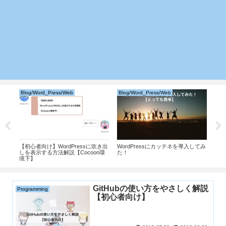
Blog/Word_Press/Web
Blog/Word_Press/Web
Pro
ショー
【初心者向け】WordPressに吹き出
WordPressにカッテネを導入してみ
Jup
効率
しを表示する方法解説【Cocoon環
た！
【P
境下】
GitHubの使い方をやさしく解説
Programming
【初心者向け】