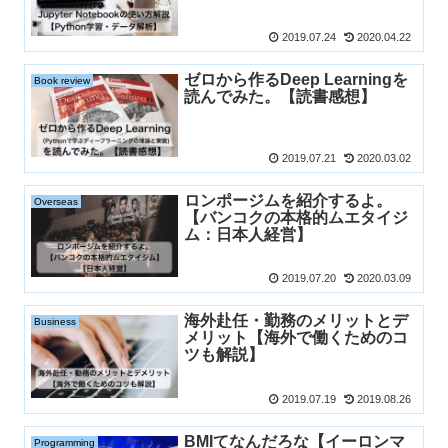
2019.07.24
2020.04.22
ゼロから作るDeep Learningを
Book review
読んでみた。【読書感想】
2019.07.21
2020.03.02
ロンポージムを紹介するよ。
Overseas
【バンコクの本格的ムエタイジ
ム：日本人経営】
2019.07.20
2020.03.09
海外赴任・勤務のメリットとデ
Business
メリット【海外で働くためのコ
ツも解説】
2019.07.19
2019.08.26
BMIてなんだろな【イーロンマ
Programming