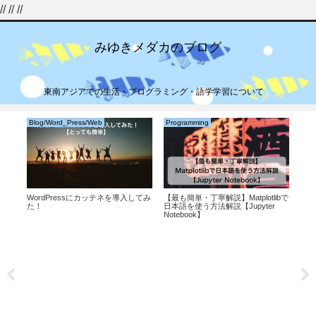
//
//
//
みゆきメダカのブログ
東南アジアでの生活・プログラミング・語学学習について
Blog/Word_Press/Web
Programming
Bus
の意
WordPressにカッテネを導入してみ
【最も簡単・丁寧解説】Matplotlibで
海外
た！
日本語を使う方法解説【Jupyter
ット
Notebook】
説】